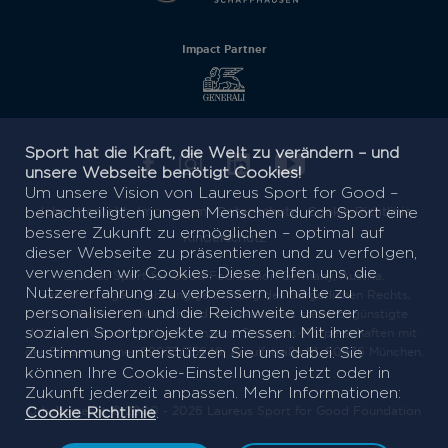
Impact Partner
Sport hat die Kraft, die Welt zu verändern – und
unsere Webseite benötigt Cookies!
Um unsere Vision von Laureus Sport for Good –
benachteiligten jungen Menschen durch Sport eine
Jobs
Kontakt
Impressum
Datenschutz
Cookie Richtlinie
bessere Zukunft zu ermöglichen – optimal auf
Kinderschutz
dieser Webseite zu präsentieren und zu verfolgen,
verwenden wir Cookies. Diese helfen uns, die
Laureus Sport for Good Foundation Germany, Austria.
Nutzererfahrung zu verbessern, Inhalte zu
Gemeinnützige, unabhängige Stiftung des bürgerlichen Rechts,
personalisieren und die Reichweite unserer
steuerbefreit in Deutschland. Anerkannt als steuerbegünstigte
sozialen Sportprojekte zu messen. Mit ihrer
Körperschaft durch das Finanzamt Stuttgart-Körperschaften mit
Zustimmung unterstützen Sie uns dabei. Sie
der Steuernummer 99033/35649. Arnulfstraße 61, 80636 München.
können Ihre Cookie-Einstellungen jetzt oder in
Zukunft jederzeit anpassen. Mehr Informationen:
Cookie Richtlinie
.
Urheberrecht © 2000 - 2026 Laureus Sport for Good Foundation