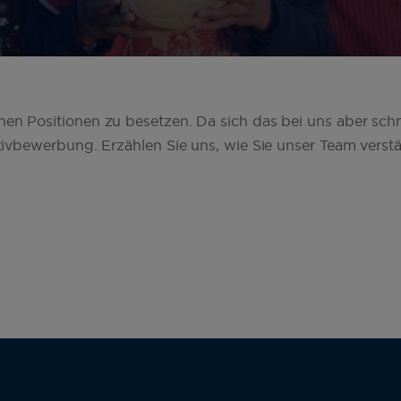
nen Positionen zu besetzen. Da sich das bei uns aber schn
iativbewerbung. Erzählen Sie uns, wie Sie unser Team vers