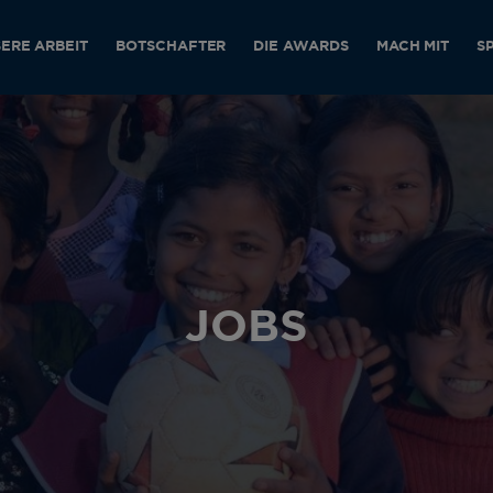
ERE ARBEIT
BOTSCHAFTER
DIE AWARDS
MACH MIT
S
JOBS