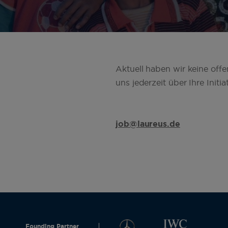
Aktuell haben wir keine offe
uns jederzeit über Ihre Init
job@laureus.de
Founding Partner