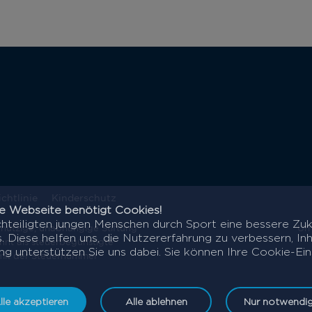
chtlinie
Kinderschutz
ere Webseite benötigt Cookies!
hteiligten jungen Menschen durch Sport eine bessere Zuk
nützige, unabhängige Stiftung
Urh
 Diese helfen uns, die Nutzererfahrung zu verbessern, Inh
nnt als steuerbegünstigte
g unterstützen Sie uns dabei. Sie können Ihre Cookie-Eins
 mit der Steuernummer
lle akzeptieren
Alle ablehnen
Nur notwendi