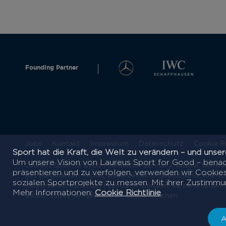
Founding Partner
Jobs
Kontakt
Impressum
Datenschutz
Cookie Ri
Sport hat die Kraft, die Welt zu verändern – und uns
Um unsere Vision von Laureus Sport for Good – benac
Laureus Sport for Good Foundation Germany, Austria. Gemein
präsentieren und zu verfolgen, verwenden wir Cookies.
des bürgerlichen Rechts, steuerbefreit in Deutschland. Anerka
sozialen Sportprojekte zu messen. Mit ihrer Zustimmun
Körperschaft durch das Finanzamt Stuttgart-Körperschaften
Mehr Informationen:
Cookie Richtlinie
.
99033/35649. Arnulfstraße 61, 80636 München.
A