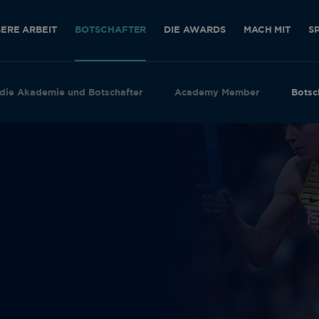
ERE ARBEIT
BOTSCHAFTER
DIE AWARDS
MACH MIT
S
die Akademie und Botschafter
Academy Member
Botsc